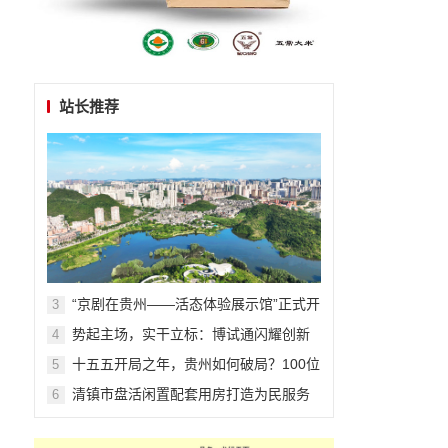
站长推荐
“京剧在贵州——活态体验展示馆”正式开
3
馆
势起主场，实干立标：博试通闪耀创新
4
力大会，从山东主场迈向行业标杆
十五五开局之年，贵州如何破局？100位
5
专家共绘发展蓝图
清镇市盘活闲置配套用房打造为民服务
6
新阵地 两大文化场馆正式免费开放