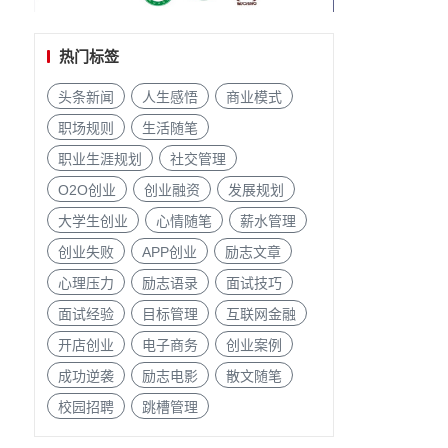
热门标签
头条新闻
人生感悟
商业模式
职场规则
生活随笔
职业生涯规划
社交管理
O2O创业
创业融资
发展规划
大学生创业
心情随笔
薪水管理
创业失败
APP创业
励志文章
心理压力
励志语录
面试技巧
面试经验
目标管理
互联网金融
开店创业
电子商务
创业案例
成功逆袭
励志电影
散文随笔
校园招聘
跳槽管理