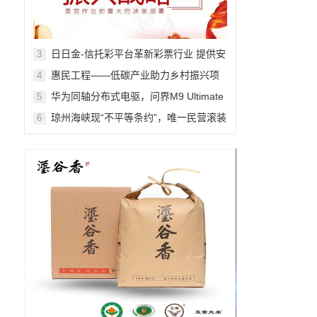
日日金-信托彩平台革新彩票行业 提供安
3
全、可靠的购彩体验!
惠民工程——低碳产业助力乡村振兴项
4
目在京正式启动
华为同轴分布式电驱，问界M9 Ultimate
5
背后的“车轮思想者”
琼州海峡现“不平等条约”，唯一民营滚装
6
船公司经营困难