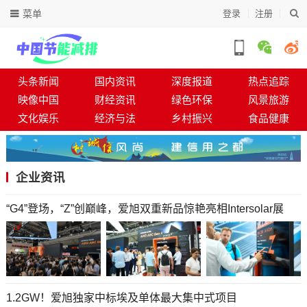
菜单
登录
注册
头条新闻
国内资讯
深度报道
热点追踪
映像中国
财经资讯
绿色环保
风景旅游
文化娱乐
经济与法
乡村振兴
食品健康
企业资讯
“G4”登场，“Z”创巅峰，爱旭双重新品惊艳亮相Intersolar展
1.2GW！爱旭独家中标埃及单体最大集中式项目