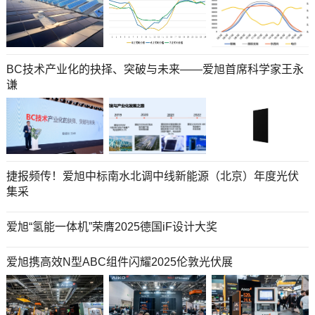
BC技术产业化的抉择、突破与未来——爱旭首席科学家王永
谦
捷报频传！爱旭中标南水北调中线新能源（北京）年度光伏
集采
爱旭“氢能一体机”荣膺2025德国iF设计大奖
爱旭携高效N型ABC组件闪耀2025伦敦光伏展