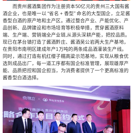
而贵州酱酒集团作为注册资本50亿元的贵州三大国有酱
酒企业，也是唯一以 “省名 + 香型” 命名的大型国企，立足酱
香型白酒的原产地和主产区。通过整合产业、产能优化、产
品创新、品牌建设和市场培育等积极举措，贯穿酱酒原料
端、生产端、营销端全产业链,从源头深耕产能，把控品质。
现已在茅台镇打造了酱酒黔庄、酱酒吴公岩两大生产基地，
在贵阳市南明区建成年产1万吨的两条成品酒灌装生产线。
同时，通过打造有机红缨子糯高粱示范基地，实现从粮食优
选到成品出厂，每一道工序都有国企标准管理，展现雄厚产
能、品质把控和国企担当，为消费者提供了一个更高标准的
酱香型白酒选择。