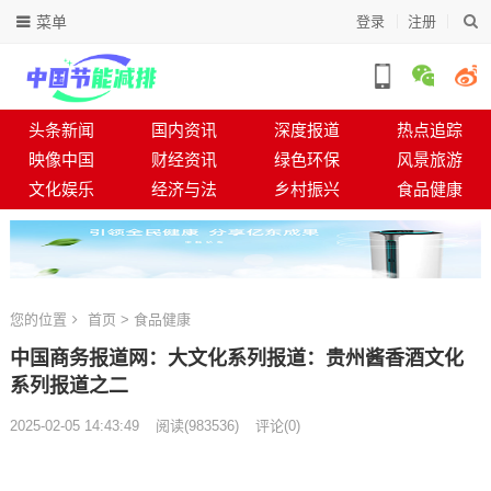
菜单
登录
注册
头条新闻
国内资讯
深度报道
热点追踪
映像中国
财经资讯
绿色环保
风景旅游
文化娱乐
经济与法
乡村振兴
食品健康
您的位置
首页
>
食品健康
中国商务报道网：大文化系列报道：贵州酱香酒文化
系列报道之二
2025-02-05 14:43:49
阅读
(
983536)
评论(0)