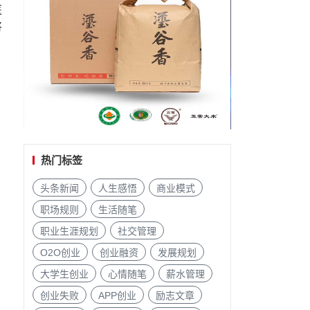
医
将
，
，
热门标签
头条新闻
人生感悟
商业模式
职场规则
生活随笔
职业生涯规划
社交管理
O2O创业
创业融资
发展规划
大学生创业
心情随笔
薪水管理
创业失败
APP创业
励志文章