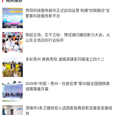
相关推荐
贵阳科技服务超市正式启动运营 构建“四链融合”全
要素科技服务新平台
势起主场，实干立标：博试通闪耀创新力大会，从
山东主场迈向行业标杆
多彩贵州 爽爽贵阳 湖城清镇系列报道之四十二
2026年“中国・贵州・杜鹃花季”第30届全国围棋邀
请赛隆重开幕
清镇市3条卫健经验入选国家级典型彰显基层发展成
效