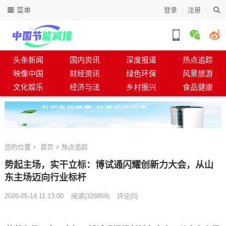
菜单
登录
注册
头条新闻
国内资讯
深度报道
热点追踪
映像中国
财经资讯
绿色环保
风景旅游
文化娱乐
经济与法
乡村振兴
食品健康
您的位置
首页
>
热点追踪
势起主场，实干立标：博试通闪耀创新力大会，从山
东主场迈向行业标杆
2026-05-14 11:13:00
阅读
(
328859)
评论(0)