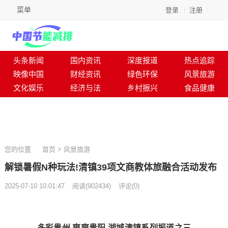
菜单
登录
注册
头条新闻
国内资讯
深度报道
热点追踪
映像中国
财经资讯
绿色环保
风景旅游
文化娱乐
经济与法
乡村振兴
食品健康
您的位置
首页
>
风景旅游
解锁暑假N种玩法!清镇39项文商教体旅融合活动发布
2025-07-10 10:01:47
阅读
(
902434)
评论(0)
多彩贵州 爽爽贵阳 湖城清镇系列报道之三