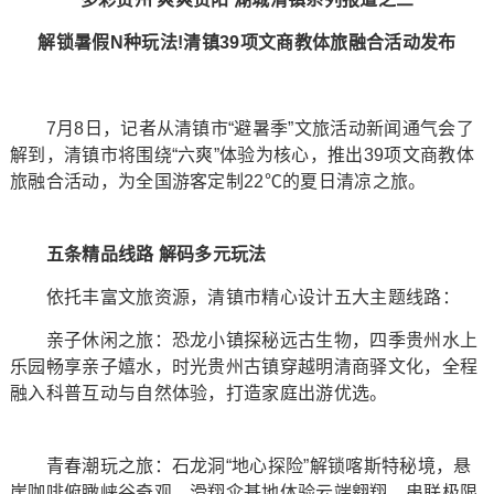
解锁暑假N种玩法!清镇39项文商教体旅融合活动发布
7月8日，记者从清镇市“避暑季”文旅活动新闻通气会了
解到，清镇市将围绕“六爽”体验为核心，推出39项文商教体
旅融合活动，为全国游客定制22℃的夏日清凉之旅。
五条精品线路 解码多元玩法
依托丰富文旅资源，清镇市精心设计五大主题线路：
亲子休闲之旅：恐龙小镇探秘远古生物，四季贵州水上
乐园畅享亲子嬉水，时光贵州古镇穿越明清商驿文化，全程
融入科普互动与自然体验，打造家庭出游优选。
青春潮玩之旅：石龙洞“地心探险”解锁喀斯特秘境，悬
崖咖啡俯瞰峡谷奇观，滑翔伞基地体验云端翱翔，串联极限