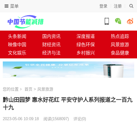
菜单
登录
注册
头条新闻
国内资讯
深度报道
热点追踪
映像中国
财经资讯
绿色环保
风景旅游
文化娱乐
经济与法
乡村振兴
食品健康
您的位置
首页
>
风景旅游
黔山田园梦 惠水好花红 平安守护人系列报道之一百九
十九
2023-05-06 10:09:18
阅读
(
1568097)
评论(0)