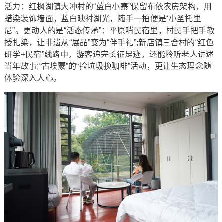
活力：红枫湖镇大冲村的“蓝白小寨”保留布依农房架构，用
蜡染装饰墙面，蓝白映衬湖光，随手一拍便是“小圣托里
尼”。更动人的是“活态传承”：平原哨民宿里，村民手把手教
授扎染，让非遗从“展品”变为“伴手礼”;新店镇三合村的“红色
研学+民宿”线路中，游客追完长征足迹，还能聆听老人讲述
当年故事;“古埃蒙”的“捡垃圾换咖啡”活动，更让生态理念随
体验深入人心。