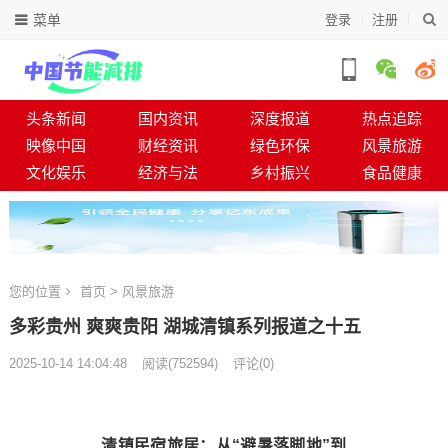
菜单
登录
注册
头条新闻
国内资讯
深度报道
热点追踪
映像中国
财经资讯
绿色环保
风景旅游
文化娱乐
经济与法
乡村振兴
食品健康
您的位置
首页
>
风景旅游
多彩贵州 爽爽贵阳 湖城清镇系列报道之十五
2025-10-14 14:04:48
阅读
(
752594)
评论(0)
清镇民宿旅居：从“避暑落脚地”到