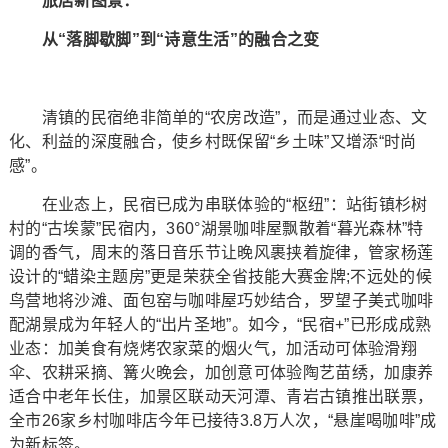
旅居新图景：
从“落脚歇脚”到“诗意生活”的融合之变
清镇的民宿绝非简单的“农房改造”，而是通过业态、文
化、利益的深度融合，使乡村既保留“乡土味”又增添“时尚
感”。
在业态上，民宿已成为串联体验的“枢纽”：站街镇杉树
村的“古埃蒙”民宿内，360°湖景咖啡屋飘散着“暮光森林”特
调的香气，周末的落日音乐节让晚风裹挟着旋律，管家杨莲
设计的“蜡染主题房”更是荣获全省技能大赛金牌;不远处的候
鸟营地将沙滩、面包窑与咖啡屋巧妙结合，罗望子美式咖啡
配湖景成为年轻人的“出片圣地”。如今，“民宿+”已形成成熟
业态：加美食有烧烤农家菜的烟火气，加活动可体验滑翔
伞、农耕采摘、篝火晚会，加创意可体验陶艺苗绣，加康养
适合中老年长住，加景区联动天河潭、青岩古镇推出联票，
全市26家乡村咖啡店今年已接待3.8万人次，“悬崖喝咖啡”成
为新标签。