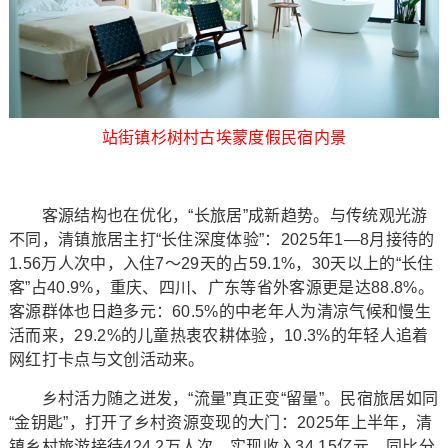
站街镇杉树村古埃蒙度假民宿内景
客源结构也在优化，“长旅居”成新趋势。与传统观光游
不同，清镇旅居主打“长住深度体验”：2025年1—8月接待的
1.56万人次中，入住7～29天的占59.1%，30天以上的“长住
客”占40.9%，重庆、四川、广东等省外客源更是达88.8%。
客源群体也日趋多元：60.5%的中老年人为清凉气候和慢生
活而来，29.2%的儿童热衷农耕体验，10.3%的年轻人追着
网红打卡点与文创活动来。
乡村活力随之迸发，“流量”真正变“留量”。民宿旅居如同
“金钥匙”，打开了乡村资源变现的大门：2025年上半年，清
镇乡村旅游接待424.2万人次，实现收入34.15亿元，同比分