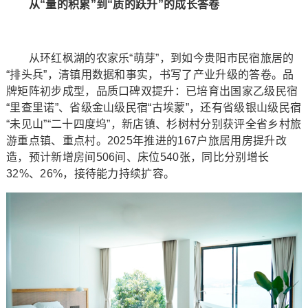
从“量的积累”到“质的跃升”的成长答卷
从环红枫湖的农家乐“萌芽”，到如今贵阳市民宿旅居的
“排头兵”，清镇用数据和事实，书写了产业升级的答卷。品
牌矩阵初步成型，品质口碑双提升：已培育出国家乙级民宿
“里查里诺”、省级金山级民宿“古埃蒙”，还有省级银山级民宿
“未见山”“二十四度坞”，新店镇、杉树村分别获评全省乡村旅
游重点镇、重点村。2025年推进的167户旅居用房提升改
造，预计新增房间506间、床位540张，同比分别增长
32%、26%，接待能力持续扩容。