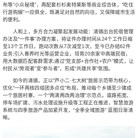
布等“小众秘境”，再配套杉杉奥特莱斯等商业综合体，“吃住
行游购娱”一应俱全，既满足对自然的向往，又保障城市生活
的便利。
人和上，多方合力凝聚起发展动能：清镇出台民宿管理
办法及“一件事”办理方案，将证件办理时间从24个工作日缩
至13个工作日，跑动次数从7次减至1次，至今已办结62件
业务;引入善养时光等运营企业，培育20余家中高端民宿，
用大数据匹配客群需求;通过“党支部+合作社+农户”模式，让
村民从“旁观者”变“参与者”，形成“共建共享”氛围。
如今的清镇，正以“芦小二·七大树”旅居示范带为核心，
优化“一环两核四组团多点位”布局，推动每个乡镇至少建成
一个旅居村寨、一个“两清两改两治理”示范点。道路拓宽、
停车场扩建、污水处理设施升级等工程正在推进，智慧旅游
系统与四季旅游产品加紧开发，“全季全域旅游” 蓝图日渐清
晰。