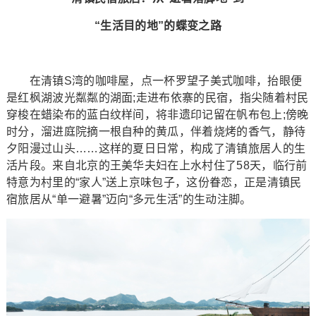
“生活目的地”的蝶变之路
在清镇S湾的咖啡屋，点一杯罗望子美式咖啡，抬眼便
是红枫湖波光粼粼的湖面;走进布依寨的民宿，指尖随着村民
穿梭在蜡染布的蓝白纹样间，将非遗印记留在帆布包上;傍晚
时分，溜进庭院摘一根自种的黄瓜，伴着烧烤的香气，静待
夕阳漫过山头……这样的夏日日常，构成了清镇旅居人的生
活片段。来自北京的王美华夫妇在上水村住了58天，临行前
特意为村里的“家人”送上京味包子，这份眷恋，正是清镇民
宿旅居从“单一避暑”迈向“多元生活”的生动注脚。