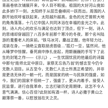
青画卷依次铺展开来，令人目不暇接。祖国的大好河山竟如
此多娇!下一刻，太阳终于从层峦叠嶂间一跃而出，周围的人
群开始欢呼雀跃起来，太阳越升越高，金色的光芒普照大地
的角角落落，十几亿中国人共同沐浴在幸福的金光之中。此
刻，诗人内心的欢乐与满足也达到了顶点，但下一刻，诗人
的思绪却穿越回了八百多年前那个寒冷的冬夜，那个名叫陆
游的耄耋老人的床前。“铁马冰河，鏖战正酣，他年轻力壮，
戎装在身，一骑绝尘直取胡虏首级…”孤灯一豆，猛然间，他
从睡梦中惊醒，垂死病中挣扎坐起，用颤巍巍的手写下了此
生的封笔之作——《示儿》，一生忧国忧民的他最后的诗篇
中那句“南师北定中原日，家祭无忘告乃翁”的憾言至今仍令
无数人泪目。从古至今，无数仁人志士所真正希望的，并非
是更迭无休的一朝一代，而是国家的统一与民族的强盛，如
今，我们的国家不但统一了，强盛了，更从内着手，接受人
民监督，进行自我革命，立志打破历史周期律，这怎不令人
意气满满，信心百倍?此刻如有酒一杯，诗人必撒于黄山之
巅薄祭一番，以慰放翁在天之灵。