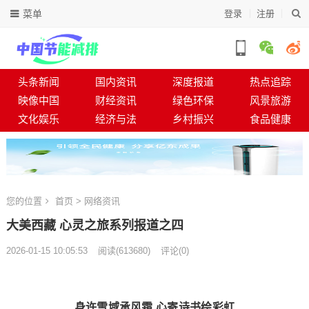
菜单
登录
注册
头条新闻
国内资讯
深度报道
热点追踪
映像中国
财经资讯
绿色环保
风景旅游
文化娱乐
经济与法
乡村振兴
食品健康
您的位置
首页
>
网络资讯
大美西藏 心灵之旅系列报道之四
2026-01-15 10:05:53
阅读
(
613680)
评论(0)
身许雪域承风霜 心寄诗书绘彩虹