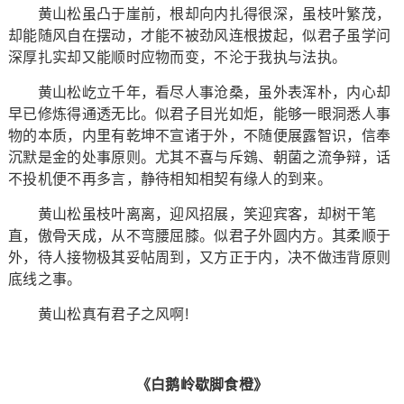
黄山松虽凸于崖前，根却向内扎得很深，虽枝叶繁茂，
却能随风自在摆动，才能不被劲风连根拔起，似君子虽学问
深厚扎实却又能顺时应物而变，不沦于我执与法执。
黄山松屹立千年，看尽人事沧桑，虽外表浑朴，内心却
早已修炼得通透无比。似君子目光如炬，能够一眼洞悉人事
物的本质，内里有乾坤不宣诸于外，不随便展露智识，信奉
沉默是金的处事原则。尤其不喜与斥鴳、朝菌之流争辩，话
不投机便不再多言，静待相知相契有缘人的到来。
黄山松虽枝叶离离，迎风招展，笑迎宾客，却树干笔
直，傲骨天成，从不弯腰屈膝。似君子外圆内方。其柔顺于
外，待人接物极其妥帖周到，又方正于内，决不做违背原则
底线之事。
黄山松真有君子之风啊!
《白鹅岭歇脚食橙》