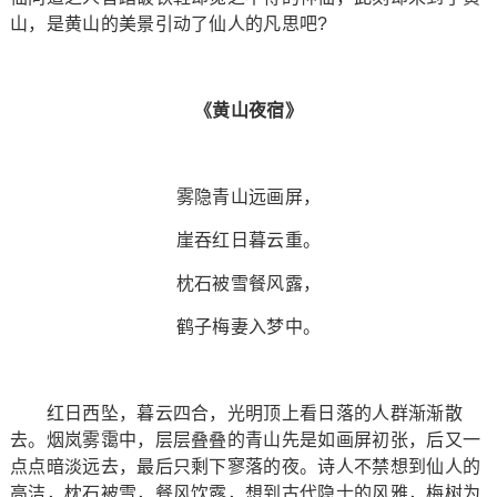
山，是黄山的美景引动了仙人的凡思吧?
《黄山夜宿》
雾隐青山远画屏，
崖吞红日暮云重。
枕石被雪餐风露，
鹤子梅妻入梦中。
红日西坠，暮云四合，光明顶上看日落的人群渐渐散
去。烟岚雾霭中，层层叠叠的青山先是如画屏初张，后又一
点点暗淡远去，最后只剩下寥落的夜。诗人不禁想到仙人的
高洁，枕石被雪，餐风饮露，想到古代隐士的风雅，梅树为