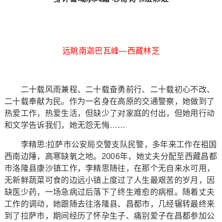
远眺南迦巴瓦峰—西藏林芝
二十载风雨兼程、二十载奋勇前行、二十载初心不改、
二十载奉献为民。作为一名身在高原的交通警察，她做到了
热爱工作，热爱生活，但缺少了对家庭的付出，但她用行动
和文学告诉我们，她无怨无悔……
李精思:拉萨市公安局交警支队民警，多年来工作在祖国
西南边陲，高寒缺氧之地。2006年，她丈夫分配至西藏昌都
市洛隆县康沙镇工作，李精思随往，在那个无自来水可用，
无新鲜蔬菜可食的边远小镇上度过了人生最艰苦的岁月，因
缺医少药，一场急病过后落下了终生难愈的病根。随着丈夫
工作的调动，她跟随去往洛隆县、昌都市，几经辗转最终来
到了拉萨市，期间经历了怀孕生子、痛别爱子在昌都参加公