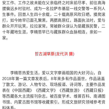
安工作、工作之故未能在父亲临终之时床前尽孝、前往高海
拔偏远乡村驻村、成为一名拉萨市基层一线交警等一系列人
生事件。回首人生四十余载，二十载高原风吹日晒，摸爬滚
打，如今她早已面孔黧黑，两腮高原红，路面执法时，爱与
群众开开玩笑，拉拉家常，常被群众误认为是藏族民警，二
十年藏地生涯，李精思早已与藏族群众血脉相连，亲如一
家。
哲古湖草原(龙代洪 摄)
李精思热爱生活，爱以文字摩画祖国的大好河山，自
2018年第一篇文章发表后，8年来多有作品面世，作品涵盖
了散文、游记、人物专访、现场报道、诗词等，主要作品发
表在《中国西藏》《西藏文学》《西藏旅游》《西藏日报》
等西藏各大主流报刊杂志，被百度学术、维普百科、南通图
书馆、内蒙古图书馆等收藏索引，形成文旅研究领域参考资
料体系。