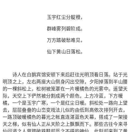
玉宇红尘分靛橙，
群峰雾列碧阶成。
万方踏破愁难见，
仙下黄山日落松。
诗人在白鹅宾馆安顿下来后赶往光明顶看日落。站于光
明顶之上，左右两座大山侧身闪出空隙，夕阳掉落到半山腰
的一棵斜松上，松树被笼罩在一片暖橘色的光雾中。遥望天
际，天空上下俨然被分割成两个颜色，上方冷蓝，下方暖
橘，一个是玉宇广寒，一个是红尘日暖。斜松处一路向上望
去，层层叠叠的山峦变戏法儿似的由低到高依次排列开去，
一路顶破暖橘色的暮光之帐直连湛蓝色天幕，搭成了一架接
天之梯，似有仙人正从天阶之上飘飘而下。那些古往今来寻
仙问道之人曾踏破铁鞋却觅之不得的神仙，此刻却来到了黄