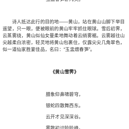
诗人抵达此行的目的地——黄山，站在黄山山脚下举目
遥望，只一眼，便被眼前的黄山牢牢抓住眼球。雪后初霁，
云蒸雾绕，黄山似仙女曼柔地舞动着云绡雾裾。云雾越往山
尖越柔白浓密，轻灵地将黄山包裹住，仅露尖尖几角翠色，
似一道仙家胜宴佳品，名曰：“玉盅煨春笋”。
《黄山雪霁》
腊象仰鼻啸碧穹，
银蛇四散舞西东。
云开才见深深谷。
雾散初识险险峰。