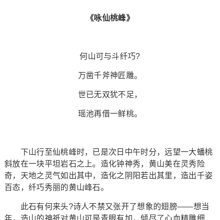
《咏仙桃峰》
何山可与斗纤巧?
万凿千斧神匠雕。
世已无双犹不足，
瑶池再借一鲜桃。
下山行至仙桃峰时，已是次日中午时分，远望一大蟠桃
斜放在一块平坦岩石之上。造化钟神秀，黄山美在灵秀险
奇，天地之灵气如出其中，造化之阴阳若出其里，造出千姿
百态，纤巧秀丽的黄山峰石。
此石有何来头?诗人不禁又张开了想象的翅膀——想当
年，造山的神祇对黄山可是青眼有加，倾尽了心血精雕细