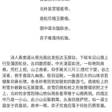
北岭皆赏银冕带，
南松尽赐玉簪缨。
围中道长跏趺坐，
弈子难落待机锋。
诗人乘索道从慈光阁出发抵达玉屏站，下缆车沿山路上
行至蒲团松处，云四散而裂，中天湛蓝如洗，一轮艳阳高
悬。凭栏上视，山之高者，仰手离天三尺三;偎栏下望，谷之
深者，俯手直探九幽泉。极目远眺，一座座巨大的山体状若
蜡象仰鼻长啸，条条岭脊则犹如银蛇四散游弋。南坡松上的
积雪扑簌簌似玉屑散落，余雪仍随松枝之形做簪缨状附之于
上，北岭的余雪则随山势似两条冕带耷于山襟两侧。四围正
中乃是一小山，此小山云髻鹤氅，头身四肢俨然，似一道士
盘坐于弈盘前，高举一臂，弈子究竟应落于何处仍费思量。