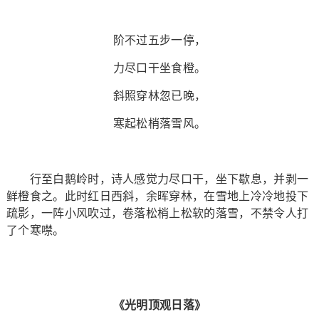
阶不过五步一停，
力尽口干坐食橙。
斜照穿林忽已晚，
寒起松梢落雪风。
行至白鹅岭时，诗人感觉力尽口干，坐下歇息，并剥一
鲜橙食之。此时红日西斜，余晖穿林，在雪地上冷冷地投下
疏影，一阵小风吹过，卷落松梢上松软的落雪，不禁令人打
了个寒噤。
《光明顶观日落》