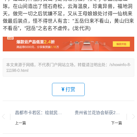
琢，在山间造出了怪石奇松，云海温泉，珍禽异兽，福地洞
天，做完一切之后犹嫌不足，又从王母娘娘处讨得一仙桃来
做最后装点，怪不得世人有言：“五岳归来不看山，黄山归来
不看岳”，“冠岳”之名名不虚传。(龙代洪)
本文来源于网络，不代表门户网站立场，转载请注明出处：/showinfo-8-
11198-0.html
打赏
昌都市卡若区：绘就民族团结新图景 谱写共同发展新篇章
贵州省兰花协会斩获2026春兰大集多项大奖
上一篇
下一篇