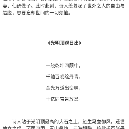
妻，仙鹤做子。此时此刻，诗人羡慕起了世外之人的自由与
超脱，想要忘却世间的一切烦恼。
《光明顶观日出》
一绕乾坤四顾中，
千轴百卷绽丹青。
金光万道出峦嶂，
十亿同赏告放翁。
诗人站于光明顶最高的大石之上，忽生冯虚御风，遗世
独立之感。环顾四围，青山叠嶂，云海翻腾，仿佛千百张丹