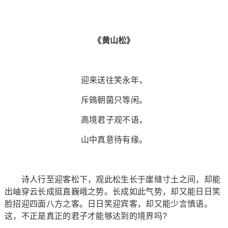
《黄山松》
迎来送往笑永年，
斥鴳朝菌只等闲。
高境君子观不语，
山中真意待有缘。
诗人行至迎客松下，观此松生长于崖缝寸土之间，却能
出岫穿云长成挺直巍峨之势。长成如此气势，却又能日日笑
脸招迎四面八方之客。日日笑迎宾客，却又能少言慎语。
这，不正是真正的君子才能够达到的境界吗?