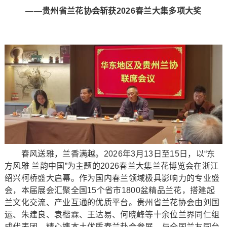
——贵州省兰花协会斩获2026春兰大集多项大奖
春风送雅，兰香满越。2026年3月13日至15日，以“东
方风雅 兰韵中国”为主题的2026春兰大集兰花博览会在浙江
绍兴柯桥盛大启幕。作为国内春兰领域极具影响力的专业盛
会，本届展会汇聚全国15个省市1800盆精品兰花，搭建起
兰文化交流、产业互通的优质平台。贵州省兰花协会由刘国
运、朱建良、袁楷霖、王达易、何晓峰等十余位兰界同仁组
成代表团，精心携本土优质春兰赴会参展，与全国兰友同台