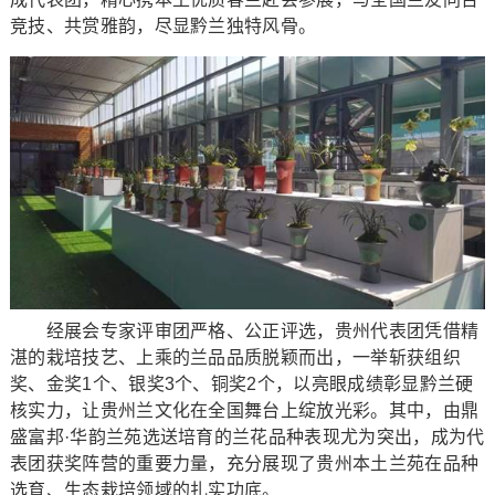
竞技、共赏雅韵，尽显黔兰独特风骨。
经展会专家评审团严格、公正评选，贵州代表团凭借精
湛的栽培技艺、上乘的兰品品质脱颖而出，一举斩获组织
奖、金奖1个、银奖3个、铜奖2个，以亮眼成绩彰显黔兰硬
核实力，让贵州兰文化在全国舞台上绽放光彩。其中，由鼎
盛富邦·华韵兰苑选送培育的兰花品种表现尤为突出，成为代
表团获奖阵营的重要力量，充分展现了贵州本土兰苑在品种
选育、生态栽培领域的扎实功底。