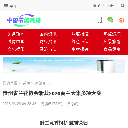
菜单
登录
注册
头条新闻
国内资讯
深度报道
热点追踪
映像中国
财经资讯
绿色环保
风景旅游
文化娱乐
经济与法
乡村振兴
食品健康
您的位置
首页
>
网络资讯
贵州省兰花协会斩获2026春兰大集多项大奖
2026-03-23 09:38:46
阅读
(
517229)
评论(0)
黔兰竞秀柯桥 载誉荣归