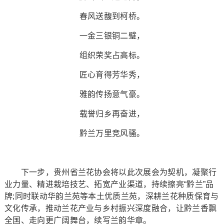
春风送馥到柯桥。
一金三银铜二璧，
组织荣奖占高标。
匠心育得芳华秀，
雅韵传扬意气豪。
载誉归乡再奋进，
黔兰万里竞风骚。
下一步，贵州省兰花协会将以此次展会为契机，凝聚行
业力量、精进栽培技艺、拓宽产业渠道，持续擦亮“黔兰”品
牌;同时联动华韵兰苑等本土优质兰苑，深耕兰花种质保育与
文化传承，推动兰花产业与乡村振兴深度融合，让黔兰香飘
全国、走向更广阔舞台，续写兰韵华章。